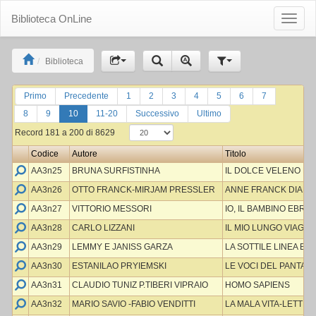
Biblioteca OnLine
Toggle
naviga
Biblioteca
Primo
Precedente
1
2
3
4
5
6
7
8
9
10
11-20
Successivo
Ultimo
Record 181 a 200 di 8629
Codice
Autore
Titolo
AA3n25
BRUNA SURFISTINHA
IL DOLCE VELENO D
AA3n26
OTTO FRANCK-MIRJAM PRESSLER
ANNE FRANCK DIARI
AA3n27
VITTORIO MESSORI
IO, IL BAMBINO EBREO
AA3n28
CARLO LIZZANI
IL MIO LUNGO VIAGG
AA3n29
LEMMY E JANISS GARZA
LA SOTTILE LINEA BI
AA3n30
ESTANILAO PRYIEMSKI
LE VOCI DEL PANTAN
AA3n31
CLAUDIO TUNIZ P.TIBERI VIPRAIO
HOMO SAPIENS
AA3n32
MARIO SAVIO -FABIO VENDITTI
LA MALA VITA-LETTER