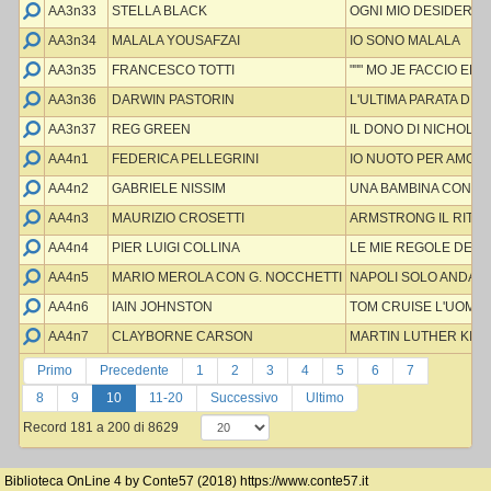
AA3n33
STELLA BLACK
OGNI MIO DESIDERIO
AA3n34
MALALA YOUSAFZAI
IO SONO MALALA
AA3n35
FRANCESCO TOTTI
""" MO JE FACCIO ER 
AA3n36
DARWIN PASTORIN
L'ULTIMA PARATA DI
AA3n37
REG GREEN
IL DONO DI NICHOLA
AA4n1
FEDERICA PELLEGRINI
IO NUOTO PER AMOR
AA4n2
GABRIELE NISSIM
UNA BAMBINA CONTR
AA4n3
MAURIZIO CROSETTI
ARMSTRONG IL RITO
AA4n4
PIER LUIGI COLLINA
LE MIE REGOLE DEL 
AA4n5
MARIO MEROLA CON G. NOCCHETTI
NAPOLI SOLO ANDATA 
AA4n6
IAIN JOHNSTON
TOM CRUISE L'UOMO 
AA4n7
CLAYBORNE CARSON
MARTIN LUTHER KING
Primo
Precedente
1
2
3
4
5
6
7
8
9
10
11-20
Successivo
Ultimo
Record 181 a 200 di 8629
Biblioteca OnLine 4 by Conte57 (2018)
https://www.conte57.it